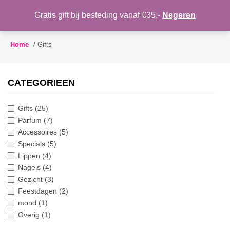
WENSLIJST
Gratis gift bij besteding vanaf €35,-
Negeren
Toggle
navigation
Home
/
Gifts
CATEGORIEEN
Gifts
(25)
Parfum
(7)
Accessoires
(5)
Specials
(5)
Lippen
(4)
Nagels
(4)
Gezicht
(3)
Feestdagen
(2)
mond
(1)
Overig
(1)