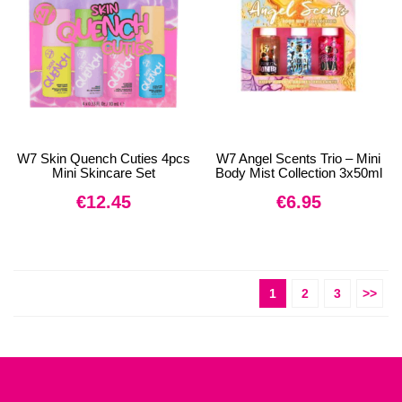
W7 Skin Quench Cuties 4pcs
W7 Angel Scents Trio – Mini
Mini Skincare Set
Body Mist Collection 3x50ml
€
12.45
€
6.95
1
2
3
>>