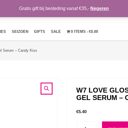
Gratis gift bij besteding vanaf €35,-
Negeren
HOME
OVER ONS
NIEUWS
CONTACT
MIJN ACCOUNT
RES
SEIZOEN
GIFTS
SALE
0 ITEMS
€0.00
el Serum – Candy Kiss
W7 LOVE GLOS
GEL SERUM – 
€
5.40
Aantal