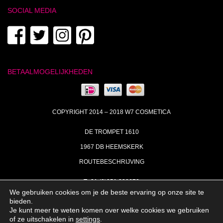
SOCIAL MEDIA
BETAALMOGELIJKHEDEN
COPYRIGHT 2014 – 2018 W7 COSMETICA
DE TROMPET 1610
1967 DB HEEMSKERK
ROUTEBESCHRIJVING
T+31 (0)251 238673
We gebruiken cookies om je de beste ervaring op onze site te
MA | DI | DO VAN 09:00 – 17:00
bieden.
Je kunt meer te weten komen over welke cookies we gebruiken
INFO@W7COSMETICA.NL
of ze uitschakelen in
settings
.