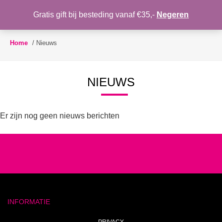
WENSLIJST
Gratis gift bij besteding vanaf €35,-
Negeren
Toggle
navigation
Home
/
Nieuws
NIEUWS
Er zijn nog geen nieuws berichten
INFORMATIE