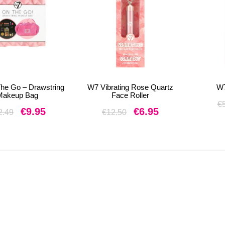
he Go – Drawstring
W7 Vibrating Rose Quartz
W7
Makeup Bag
Face Roller
€
Oorspronkelijke
Huidige
Oorspronkelijke
Huidige
€
9.95
€
6.95
2.49
€
12.50
prijs
prijs
prijs
prijs
was:
is:
was:
is:
€12.49.
€9.95.
€12.50.
€6.95.