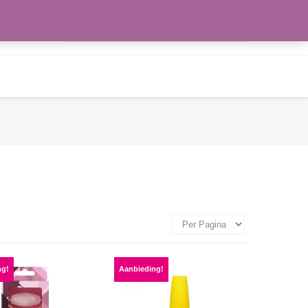
Zoeken
WENSLIJST
naar:
ng!
Aanbieding!