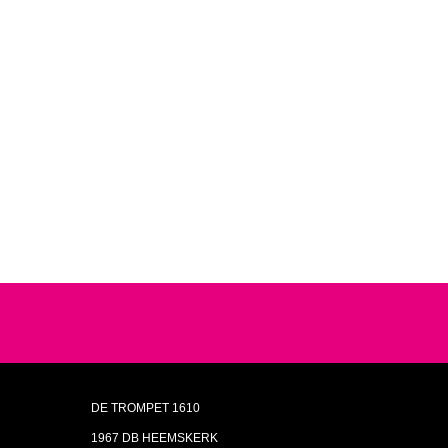
DE TROMPET 1610
1967 DB HEEMSKERK