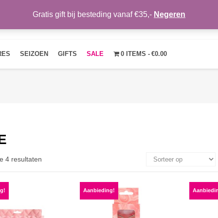
Gratis gift bij besteding vanaf €35,-
Negeren
HOME
OVER ONS
NIEUWS
CONTACT
MIJN ACCOUNT
RES
SEIZOEN
GIFTS
SALE
0 ITEMS
€0.00
E
e 4 resultaten
g!
Aanbieding!
Aanbiedi