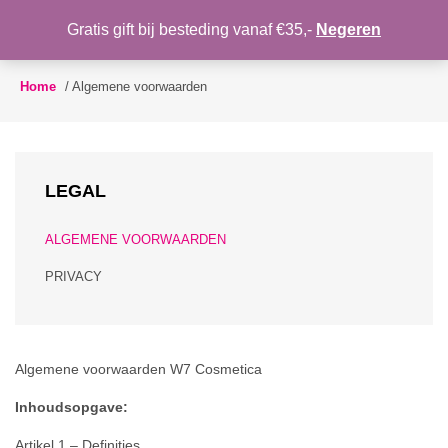
WENSLIJST
Gratis gift bij besteding vanaf €35,-
Negeren
Toggle
navigation
Home
/
Algemene voorwaarden
LEGAL
ALGEMENE VOORWAARDEN
PRIVACY
Algemene voorwaarden W7 Cosmetica
Inhoudsopgave:
Artikel 1 – Definities