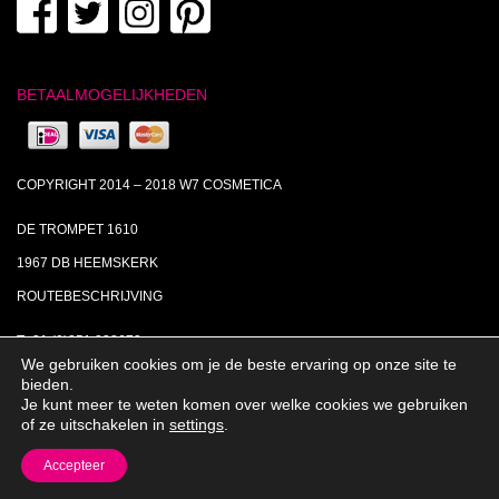
BETAALMOGELIJKHEDEN
COPYRIGHT 2014 – 2018 W7 COSMETICA
DE TROMPET 1610
1967 DB HEEMSKERK
ROUTEBESCHRIJVING
T+31 (0)251 238673
We gebruiken cookies om je de beste ervaring op onze site te
MA | DI | DO VAN 09:00 – 17:00
bieden.
Je kunt meer te weten komen over welke cookies we gebruiken
INFO@W7COSMETICA.NL
of ze uitschakelen in
settings
.
Accepteer