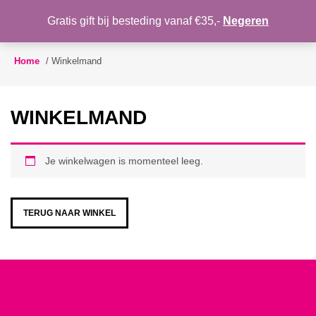
WENSLIJST
Gratis gift bij besteding vanaf €35,-
Negeren
Toggle
navigation
Home
/
Winkelmand
WINKELMAND
Je winkelwagen is momenteel leeg.
TERUG NAAR WINKEL