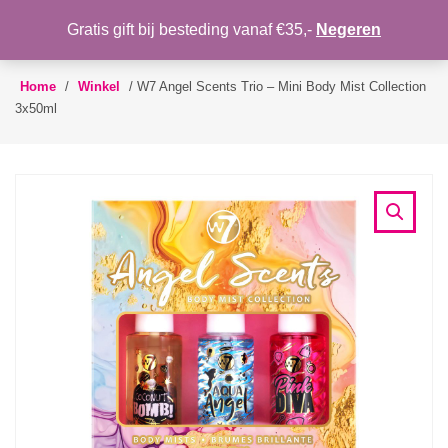
WENSLIJST
Gratis gift bij besteding vanaf €35,-
Negeren
Toggle
navigation
Home
/
Winkel
/
W7 Angel Scents Trio – Mini Body Mist Collection
3x50ml