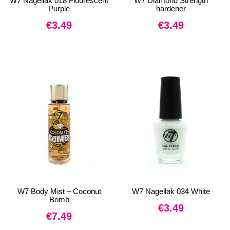
W7 Nagellak 018 Flourescent
W7 Diamond Strength
Purple
hardener
€
3.49
€
3.49
W7 Body Mist – Coconut
W7 Nagellak 034 White
Bomb
€
3.49
€
7.49