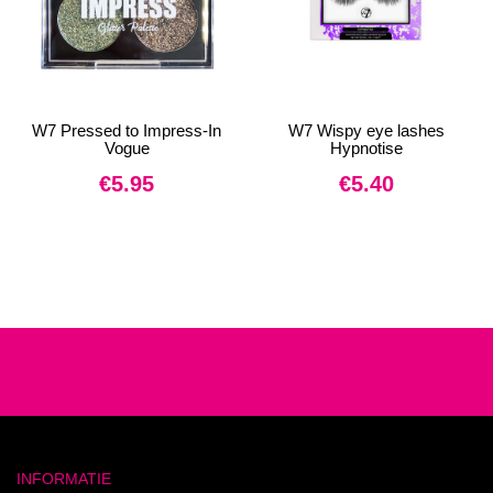
W7 Pressed to Impress-In
W7 Wispy eye lashes
Vogue
Hypnotise
€
5.95
€
5.40
INFORMATIE