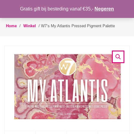
WENSLIJST
Gratis gift bij besteding vanaf €35,-
Negeren
Toggle
navigation
Home
/
Winkel
/
W7’s My Atlantis Pressed Pigment Palette