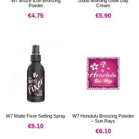
W7 Broze Icon Bronzing
Good Morning Glow Day
Poeder
Cream
€
4.75
€
5.90
W7 Matte Fixer Setting Spray
W7 Honolulu Bronzing Powder
– Sun Rays
€
5.10
€
6.10