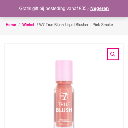
WENSLIJST
Gratis gift bij besteding vanaf €35,-
Negeren
Toggle
navigation
Home
/
Winkel
/
W7 True Blush Liquid Blusher – Pink Smoke