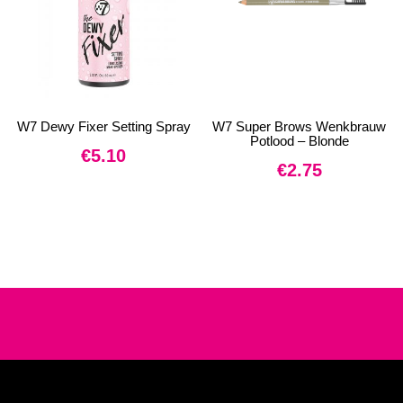
W7 Dewy Fixer Setting Spray
W7 Super Brows Wenkbrauw
Potlood – Blonde
€
5.10
€
2.75