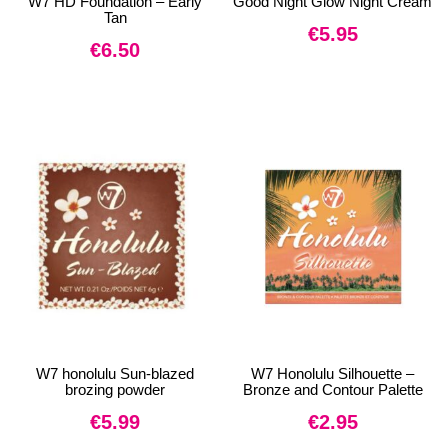
W7 HD Foundation – Early
Good Night Glow Night Cream
Tan
€
5.95
€
6.50
W7 honolulu Sun-blazed
W7 Honolulu Silhouette –
brozing powder
Bronze and Contour Palette
€
5.99
€
2.95