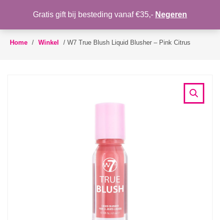
WENSLIJST
Gratis gift bij besteding vanaf €35,-
Negeren
Toggle
navigation
Home
/
Winkel
/
W7 True Blush Liquid Blusher – Pink Citrus