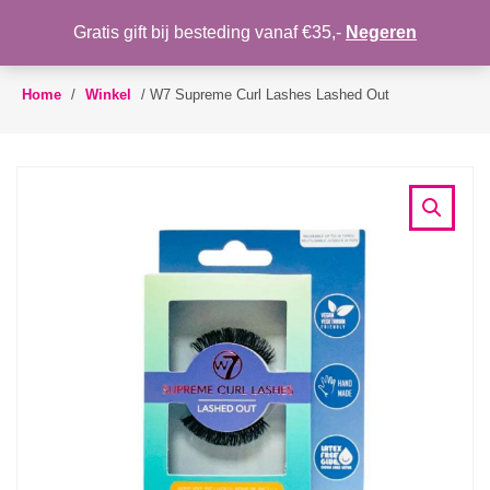
WENSLIJST
Gratis gift bij besteding vanaf €35,-
Negeren
Toggle
navigation
Home
/
Winkel
/
W7 Supreme Curl Lashes Lashed Out