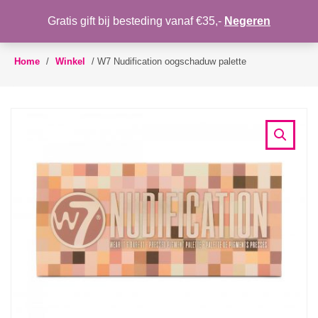
WENSLIJST
Gratis gift bij besteding vanaf €35,-
Negeren
Toggle
navigation
Home
/
Winkel
/
W7 Nudification oogschaduw palette