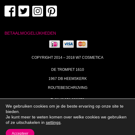
BETAALMOGELIJKHEDEN
COPYRIGHT 2014 – 2018 W7 COSMETICA
DE TROMPET 1610
1967 DB HEEMSKERK
ROUTEBESCHRIJVING
T+31 (0)251 238673
We gebruiken cookies om je de beste ervaring op onze site te
MA | DI | DO VAN 09:00 – 17:00
bieden.
Je kunt meer te weten komen over welke cookies we gebruiken
INFO@W7COSMETICA.NL
of ze uitschakelen in
settings
.
Accepteer