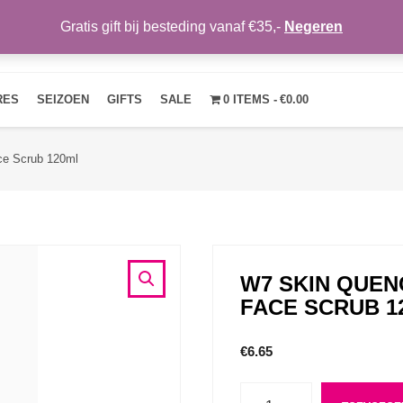
Gratis gift bij besteding vanaf €35,-
Negeren
HOME
OVER ONS
NIEUWS
CONTACT
MIJN ACCOUNT
RES
SEIZOEN
GIFTS
SALE
0 ITEMS
€0.00
ce Scrub 120ml
W7 SKIN QUEN
FACE SCRUB 1
€
6.65
Aantal