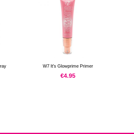
pray
W7 It’s Glowprime Primer
€
4.95