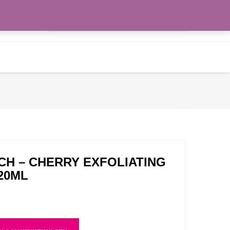
Zoeken
WENSLIJST
naar:
CH – CHERRY EXFOLIATING
20ML