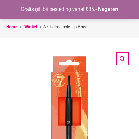
WENSLIJST
Gratis gift bij besteding vanaf €35,-
Negeren
Toggle
navigation
Home
/
Winkel
/
W7 Retractable Lip Brush