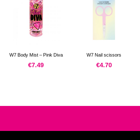
W7 Body Mist – Pink Diva
W7 Nail scissors
€
7.49
€
4.70