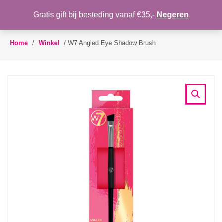
WENSLIJST
Gratis gift bij besteding vanaf €35,-
Negeren
Toggle
navigation
Home
/
Winkel
/
W7 Angled Eye Shadow Brush