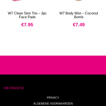
W7 Clean Skin Trio – 3pc
W7 Body Mist – Coconut
Face Pads
Bomb
€
7.95
€
7.49
INFORMATIE
PRIVACY
ALGEMENE VOORWAARDEN