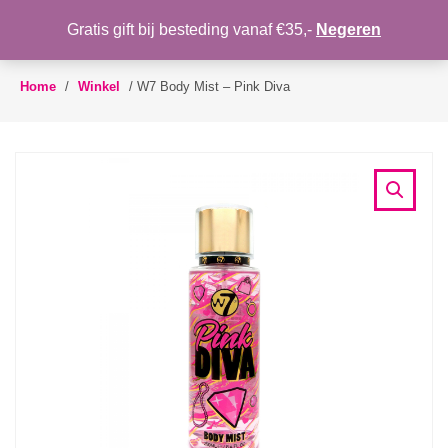
WENSLIJST
Gratis gift bij besteding vanaf €35,-
Negeren
Toggle
navigation
Home
/
Winkel
/
W7 Body Mist – Pink Diva