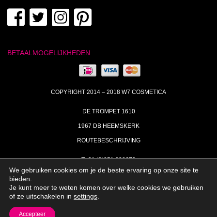
BETAALMOGELIJKHEDEN
COPYRIGHT 2014 – 2018 W7 COSMETICA
DE TROMPET 1610
1967 DB HEEMSKERK
ROUTEBESCHRIJVING
T+31 (0)251 238673
We gebruiken cookies om je de beste ervaring op onze site te
MA | DI | DO VAN 09:00 – 17:00
bieden.
Je kunt meer te weten komen over welke cookies we gebruiken
INFO@W7COSMETICA.NL
of ze uitschakelen in
settings
.
Accepteer