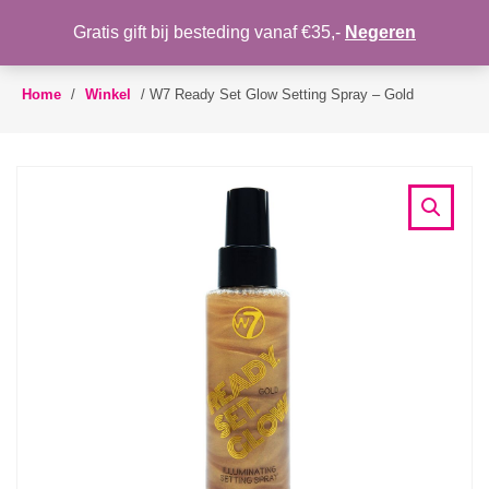
WENSLIJST
Gratis gift bij besteding vanaf €35,-
Negeren
Toggle
navigation
Home
/
Winkel
/
W7 Ready Set Glow Setting Spray – Gold