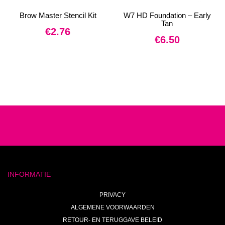
Brow Master Stencil Kit
W7 HD Foundation – Early
Tan
€
2.76
€
6.50
INFORMATIE
PRIVACY
ALGEMENE VOORWAARDEN
RETOUR- EN TERUGGAVE BELEID