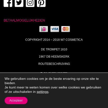
BETAALMOGELIJKHEDEN
COPYRIGHT 2014 – 2018 W7 COSMETICA
DE TROMPET 1610
1967 DB HEEMSKERK
ROUTEBESCHRIJVING
T+31 (0)251 238673
We gebruiken cookies om je de beste ervaring op onze site te
MA | DI | DO VAN 09:00 – 17:00
bieden.
Je kunt meer te weten komen over welke cookies we gebruiken
INFO@W7COSMETICA.NL
of ze uitschakelen in
settings
.
Accepteer