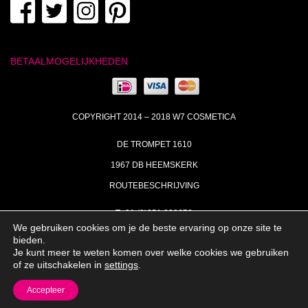
BETAALMOGELIJKHEDEN
COPYRIGHT 2014 – 2018 W7 COSMETICA
DE TROMPET 1610
1967 DB HEEMSKERK
ROUTEBESCHRIJVING
T+31 (0)251 238673
We gebruiken cookies om je de beste ervaring op onze site te
MA | DI | DO VAN 09:00 – 17:00
bieden.
Je kunt meer te weten komen over welke cookies we gebruiken
INFO@W7COSMETICA.NL
of ze uitschakelen in
settings
.
Accepteer