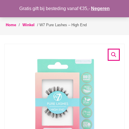
WENSLIJST
Gratis gift bij besteding vanaf €35,-
Negeren
Toggle
navigation
Home
/
Winkel
/
W7 Pure Lashes – High End