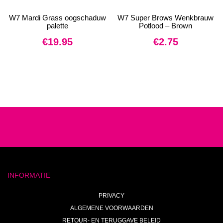
W7 Mardi Grass oogschaduw
W7 Super Brows Wenkbrauw
palette
Potlood – Brown
€
19.95
€
2.75
INFORMATIE
PRIVACY
ALGEMENE VOORWAARDEN
RETOUR- EN TERUGGAVE BELEID