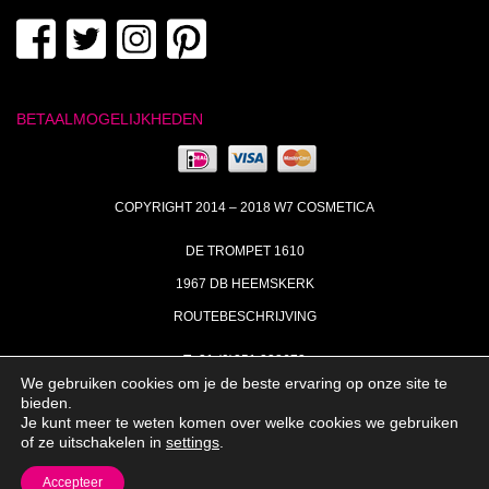
BETAALMOGELIJKHEDEN
COPYRIGHT 2014 – 2018 W7 COSMETICA
DE TROMPET 1610
1967 DB HEEMSKERK
ROUTEBESCHRIJVING
T+31 (0)251 238673
We gebruiken cookies om je de beste ervaring op onze site te
MA | DI | DO VAN 09:00 – 17:00
bieden.
Je kunt meer te weten komen over welke cookies we gebruiken
INFO@W7COSMETICA.NL
of ze uitschakelen in
settings
.
Accepteer