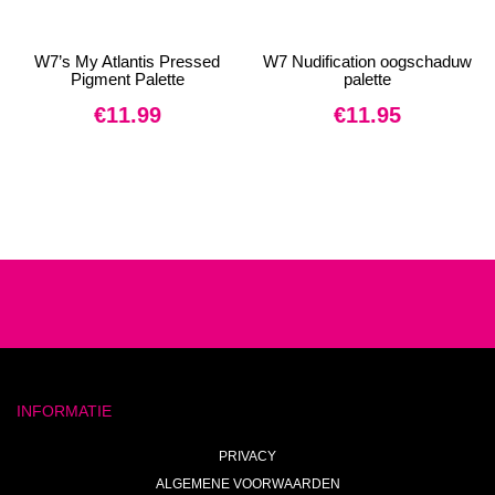
W7’s My Atlantis Pressed
W7 Nudification oogschaduw
Pigment Palette
palette
€
11.99
€
11.95
INFORMATIE
PRIVACY
ALGEMENE VOORWAARDEN