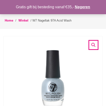
WENSLIJST
Gratis gift bij besteding vanaf €35,-
Negeren
Toggle
navigation
Home
/
Winkel
/
W7 Nagellak 97A Acid Wash