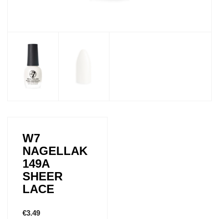
W7
NAGELLAK
149A
SHEER
LACE
€
3.49