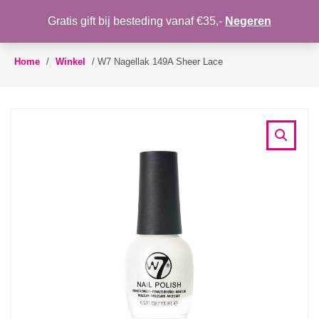
WENSLIJST
Gratis gift bij besteding vanaf €35,-
Negeren
Toggle
navigation
Home
/
Winkel
/
W7 Nagellak 149A Sheer Lace