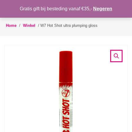
WENSLIJST
Gratis gift bij besteding vanaf €35,-
Negeren
Toggle
navigation
Home
/
Winkel
/
W7 Hot Shot ultra plumping gloss