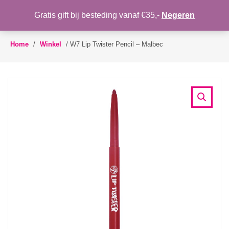
WENSLIJST
Gratis gift bij besteding vanaf €35,-
Negeren
Toggle
navigation
Home
/
Winkel
/
W7 Lip Twister Pencil – Malbec