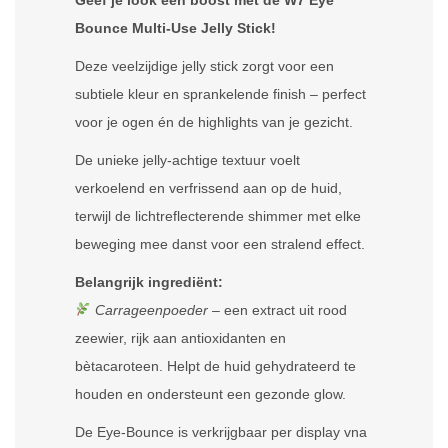
Geef je look een boost met de W7 Eye
Bounce Multi-Use Jelly Stick!
Deze veelzijdige jelly stick zorgt voor een
subtiele kleur en sprankelende finish – perfect
voor je ogen én de highlights van je gezicht.
De unieke jelly-achtige textuur voelt
verkoelend en verfrissend aan op de huid,
terwijl de lichtreflecterende shimmer met elke
beweging mee danst voor een stralend effect.
Belangrijk ingrediënt:
Carrageenpoeder
– een extract uit rood
zeewier, rijk aan antioxidanten en
bètacaroteen. Helpt de huid gehydrateerd te
houden en ondersteunt een gezonde glow.
De Eye-Bounce is verkrijgbaar per display vna