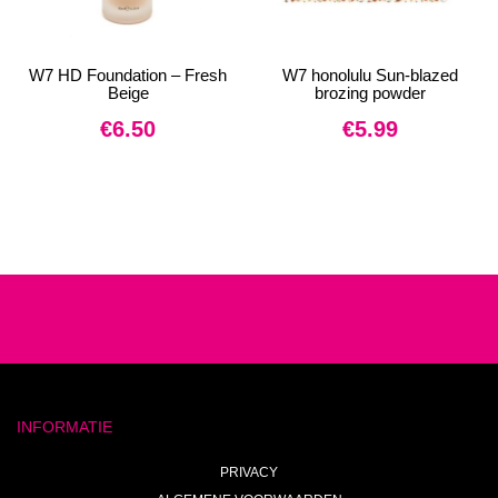
W7 HD Foundation – Fresh
W7 honolulu Sun-blazed
Beige
brozing powder
€
6.50
€
5.99
INFORMATIE
PRIVACY