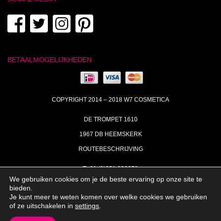
BETAALMOGELIJKHEDEN
COPYRIGHT 2014 – 2018 W7 COSMETICA
DE TROMPET 1610
1967 DB HEEMSKERK
ROUTEBESCHRIJVING
T+31 (0)251 238673
We gebruiken cookies om je de beste ervaring op onze site te
MA | DI | DO VAN 09:00 – 17:00
bieden.
Je kunt meer te weten komen over welke cookies we gebruiken
INFO@W7COSMETICA.NL
of ze uitschakelen in
settings
.