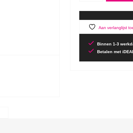
Aan verlanglijst t
Binnen 1-3 werkd
Betalen met iDEA