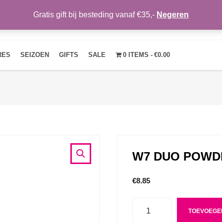
Gratis gift bij besteding vanaf €35,-
Negeren
HOME
OVER ONS
NIEUWS
CONTACT
MIJN ACCOUNT
RES
SEIZOEN
GIFTS
SALE
0 ITEMS
€0.00
W7 DUO POWD
€
8.85
Aantal
TOEVOEGE