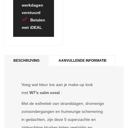
werkdagen
verstuurd
Betalen
met iDEAL
BESCHRIJVING
AANVULLENDE INFORMATIE
Voeg wat kleur toe aan je make-up look
met
W7’s calm coral
.
Met de esthetiek van stranddagen, dromerige
zonsondergangen en humeurige schemering
in gedachten, zijn deze 5 superzachte en
zijdeachtige blusher-tinten veelzijdig en