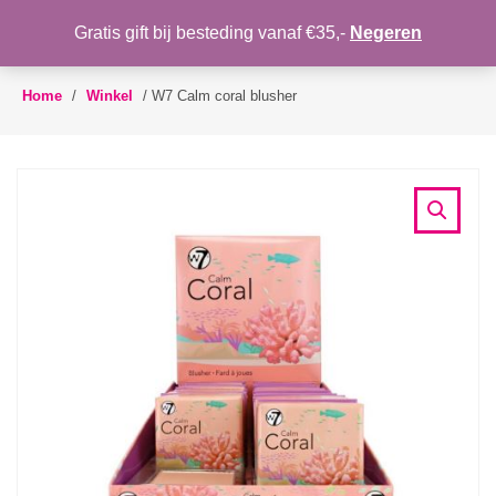
WENSLIJST
Gratis gift bij besteding vanaf €35,-
Negeren
Toggle
navigation
Home
/
Winkel
/
W7 Calm coral blusher