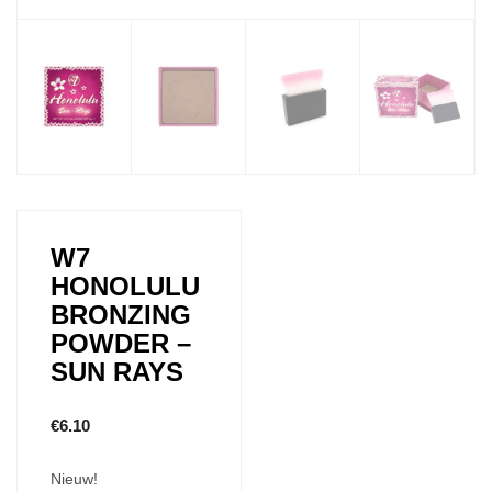
W7
HONOLULU
BRONZING
POWDER –
SUN RAYS
€
6.10
Nieuw!