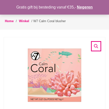
WENSLIJST
Gratis gift bij besteding vanaf €35,-
Negeren
Toggle
navigation
Home
/
Winkel
/
W7 Calm Coral blusher