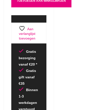
TOEVOEGEN AAN WINKELWAGEN
Aan
verlanglijst
toevoegen
Gratis
bezorging
vanaf €20 *
Gratis
gift vanaf
€35
Binnen
1-3
werkdagen
verstuurd