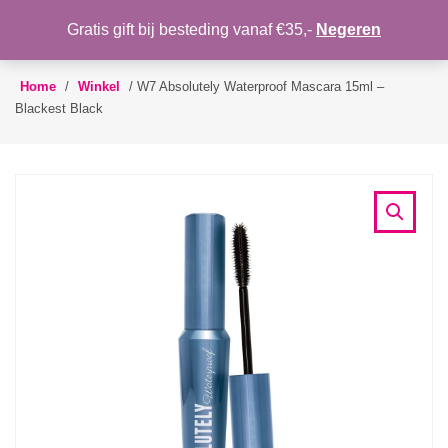
WENSLIJST
Gratis gift bij besteding vanaf €35,-
Negeren
Toggle
navigation
Home
/
Winkel
/
W7 Absolutely Waterproof Mascara 15ml –
Blackest Black