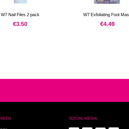
W7 Nail Files 2 pack
W7 Exfoliating Foot Ma
€
3.50
€
4.49
RIEEN
SOCIAL MEDIA