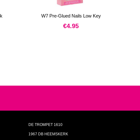
sk
W7 Pre-Glued Nails Low Key
€
4.95
DE TROMPET 1610
1967 DB HEEMSKERK