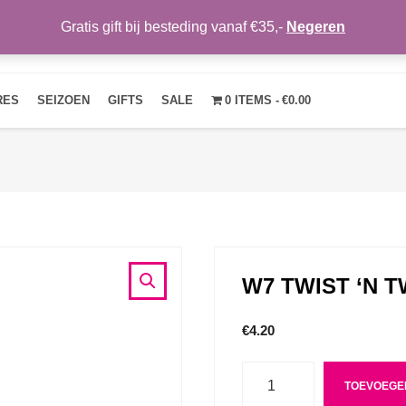
Gratis gift bij besteding vanaf €35,-
Negeren
HOME
OVER ONS
NIEUWS
CONTACT
MIJN ACCOUNT
RES
SEIZOEN
GIFTS
SALE
0 ITEMS
€0.00
W7 TWIST ‘N 
€
4.20
Aantal
TOEVOEGE