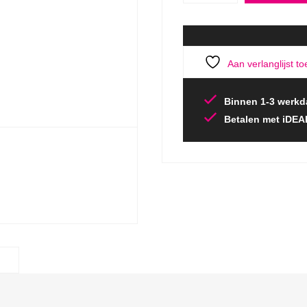
Aan verlanglijst t
Binnen 1-3 werkd
Betalen met iDEA