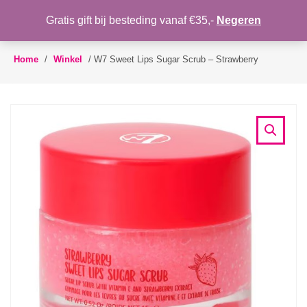
WENSLIJST
Gratis gift bij besteding vanaf €35,-
Negeren
Toggle
navigation
Home
/
Winkel
/
W7 Sweet Lips Sugar Scrub – Strawberry