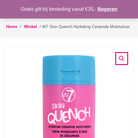
WENSLIJST
Gratis gift bij besteding vanaf €35,-
Negeren
Toggle
navigation
Home
/
Winkel
/
W7 Skin Quench Hydrating Ceramide Moisturiser