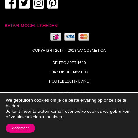
BETAALMOGELIJKHEDEN
COPYRIGHT 2014 – 2018 W7 COSMETICA
DE TROMPET 1610
1967 DB HEEMSKERK
ROUTEBESCHRIJVING
T+31 (0)251 238673
We gebruiken cookies om je de beste ervaring op onze site te
MA | DI | DO VAN 09:00 – 17:00
bieden.
Je kunt meer te weten komen over welke cookies we gebruiken
INFO@W7COSMETICA.NL
of ze uitschakelen in
settings
.
Accepteer