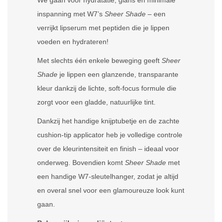
We gaan voor hydratatie, glans en minimale
inspanning met W7’s
Sheer Shade
– een
verrijkt lipserum met peptiden die je lippen
voeden en hydrateren!
Met slechts één enkele beweging geeft
Sheer
Shade
je lippen een glanzende, transparante
kleur dankzij de lichte, soft-focus formule die
zorgt voor een gladde, natuurlijke tint.
Dankzij het handige knijptubetje en de zachte
cushion-tip applicator heb je volledige controle
over de kleurintensiteit en finish – ideaal voor
onderweg. Bovendien komt
Sheer Shade
met
een handige W7-sleutelhanger, zodat je altijd
en overal snel voor een glamoureuze look kunt
gaan.