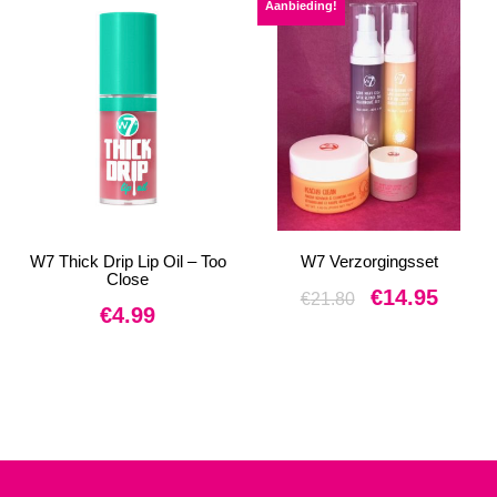
Aanbieding!
W7 Thick Drip Lip Oil – Too
W7 Verzorgingsset
Close
Oorspronkelijke
Huidige
€
14.95
€
21.80
€
4.99
prijs
prijs
was:
is:
€21.80.
€14.95.