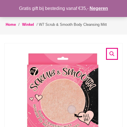
WENSLIJST
Gratis gift bij besteding vanaf €35,-
Negeren
Toggle
navigation
Home
/
Winkel
/
W7 Scrub & Smooth Body Cleansing Mitt