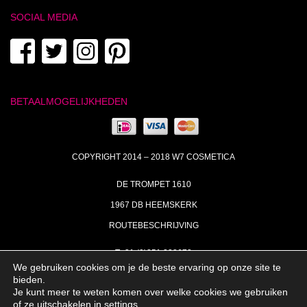
SOCIAL MEDIA
BETAALMOGELIJKHEDEN
COPYRIGHT 2014 – 2018 W7 COSMETICA
DE TROMPET 1610
1967 DB HEEMSKERK
ROUTEBESCHRIJVING
T+31 (0)251 238673
We gebruiken cookies om je de beste ervaring op onze site te
MA | DI | DO VAN 09:00 – 17:00
bieden.
Je kunt meer te weten komen over welke cookies we gebruiken
INFO@W7COSMETICA.NL
of ze uitschakelen in
settings
.