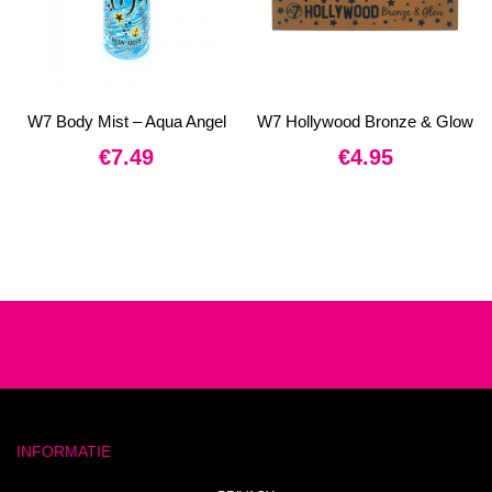
W7 Body Mist – Aqua Angel
W7 Hollywood Bronze & Glow
€
7.49
€
4.95
INFORMATIE