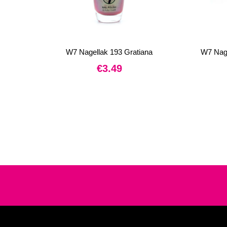
W7 Nagellak 193 Gratiana
W7 Nage
€
3.49