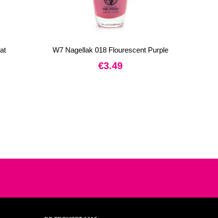
at
W7 Nagellak 018 Flourescent Purple
€
3.49