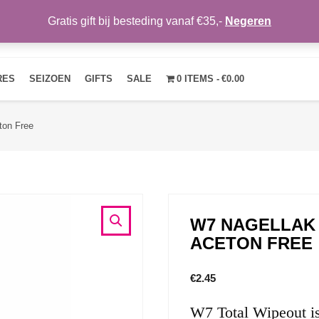
Gratis gift bij besteding vanaf €35,-
Negeren
HOME
OVER ONS
NIEUWS
CONTACT
MIJN ACCOUNT
RES
SEIZOEN
GIFTS
SALE
0 ITEMS
€0.00
ton Free
W7 NAGELLAK
ACETON FREE
€
2.45
W7 Total Wipeout is