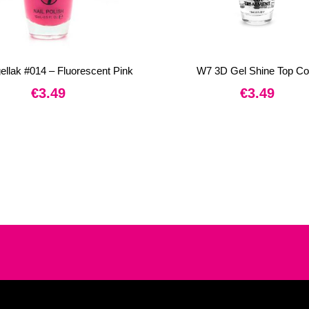
llak #014 – Fluorescent Pink
W7 3D Gel Shine Top Co
€
3.49
€
3.49