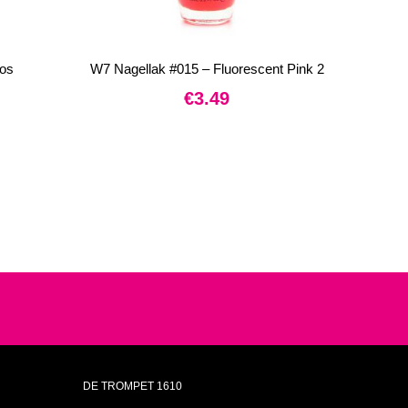
os
W7 Nagellak #015 – Fluorescent Pink 2
€
3.49
DE TROMPET 1610