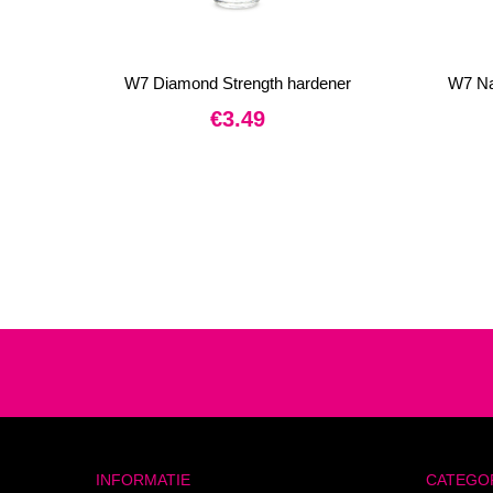
W7 Diamond Strength hardener
W7 Na
€
3.49
INFORMATIE
CATEGO