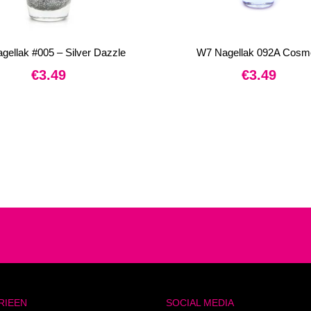
gellak #005 – Silver Dazzle
W7 Nagellak 092A Cosm
€
3.49
€
3.49
RIEEN
SOCIAL MEDIA