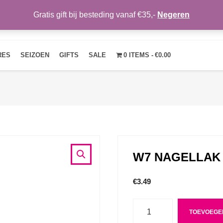
Gratis gift bij besteding vanaf €35,-
Negeren
HOME
OVER ONS
NIEUWS
CONTACT
MIJN ACCOUNT
RES
SEIZOEN
GIFTS
SALE
0 ITEMS
€0.00
W7 NAGELLAK 
€
3.49
Aantal
TOEVOEGE