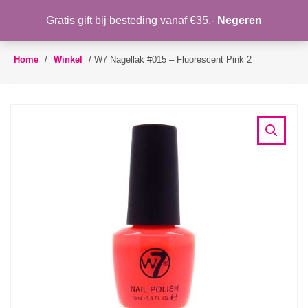
WENSLIJST
Gratis gift bij besteding vanaf €35,-
Negeren
Toggle
navigation
Home
/
Winkel
/
W7 Nagellak #015 – Fluorescent Pink 2