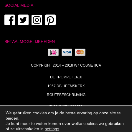
SOCIAL MEDIA
BETAALMOGELIJKHEDEN
COPYRIGHT 2014 – 2018 W7 COSMETICA
DE TROMPET 1610
1967 DB HEEMSKERK
ROUTEBESCHRIJVING
T+31 (0)251 238673
We gebruiken cookies om je de beste ervaring op onze site te
MA | DI | DO VAN 09:00 – 17:00
bieden.
Je kunt meer te weten komen over welke cookies we gebruiken
INFO@W7COSMETICA.NL
of ze uitschakelen in
settings
.