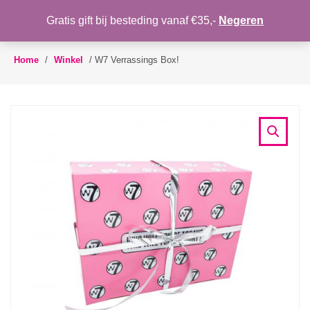
WENSLIJST
Gratis gift bij besteding vanaf €35,-
Negeren
Toggle
navigation
Home
/
Winkel
/
W7 Verrassings Box!