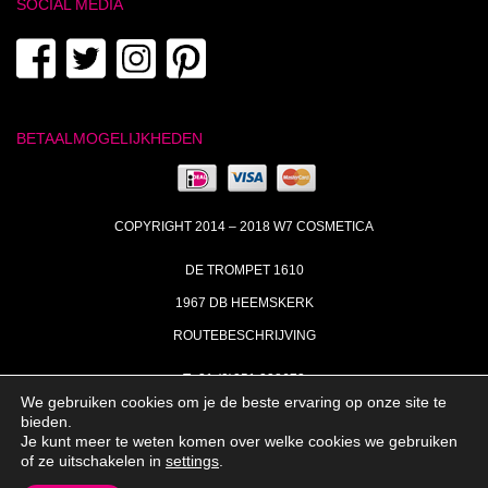
SOCIAL MEDIA
BETAALMOGELIJKHEDEN
COPYRIGHT 2014 – 2018 W7 COSMETICA
DE TROMPET 1610
1967 DB HEEMSKERK
ROUTEBESCHRIJVING
T+31 (0)251 238673
We gebruiken cookies om je de beste ervaring op onze site te
MA | DI | DO VAN 09:00 – 17:00
bieden.
Je kunt meer te weten komen over welke cookies we gebruiken
INFO@W7COSMETICA.NL
of ze uitschakelen in
settings
.