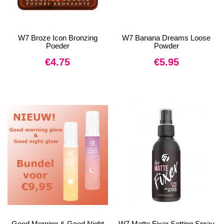
W7 Broze Icon Bronzing
W7 Banana Dreams Loose
Poeder
Powder
€
4.75
€
5.95
Good Morning & Good Night
W7 Matte Fixer Setting Spray