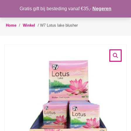
WENSLIJST
Gratis gift bij besteding vanaf €35,-
Negeren
Toggle
navigation
Home
/
Winkel
/
W7 Lotus lake blusher