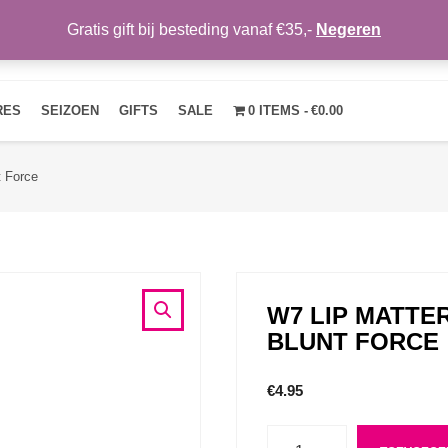
Gratis gift bij besteding vanaf €35,-
Negeren
HOME
OVER ONS
NIEUWS
CONTACT
MIJN ACCOUNT
RES
SEIZOEN
GIFTS
SALE
0 ITEMS
€0.00
t Force
W7 LIP MATTER
BLUNT FORCE
€
4.95
Aantal