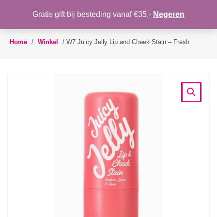
WENSLIJST
Gratis gift bij besteding vanaf €35,-
Negeren
Toggle
navigation
Home
/
Winkel
/
W7 Juicy Jelly Lip and Cheek Stain – Fresh