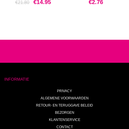
Oorspronkelijke
Huidige
€
14.95
€
2.76
€
21.80
prijs
prijs
was:
is:
€21.80.
€14.95.
INFORMATIE
PRIVACY
ALGEMENE VOORWAARDEN
RETOUR- EN TERUGGAVE BELEID
BEZORGEN
KLANTENSERVICE
CONTACT