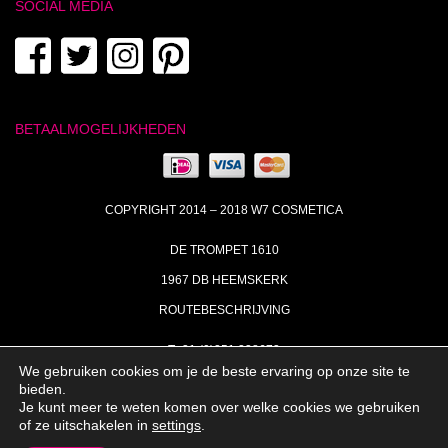
SOCIAL MEDIA
BETAALMOGELIJKHEDEN
COPYRIGHT 2014 – 2018 W7 COSMETICA
DE TROMPET 1610
1967 DB HEEMSKERK
ROUTEBESCHRIJVING
T+31 (0)251 238673
We gebruiken cookies om je de beste ervaring op onze site te
MA | DI | DO VAN 09:00 – 17:00
bieden.
Je kunt meer te weten komen over welke cookies we gebruiken
INFO@W7COSMETICA.NL
of ze uitschakelen in
settings
.