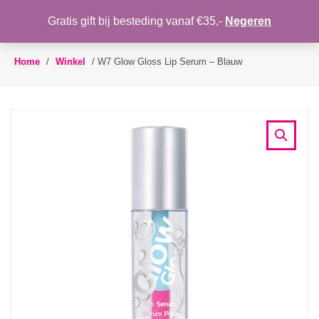
WENSLIJST
Gratis gift bij besteding vanaf €35,-
Negeren
Toggle
navigation
Home
/
Winkel
/
W7 Glow Gloss Lip Serum – Blauw