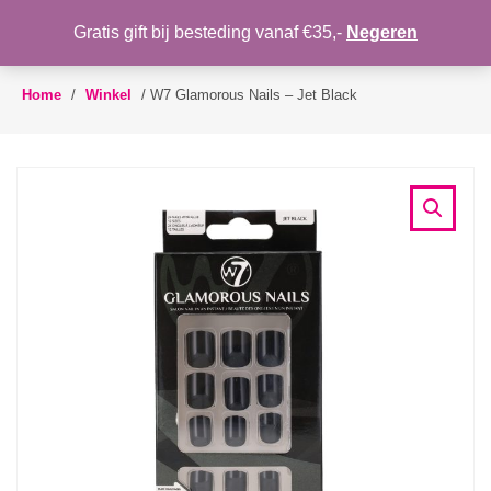
WENSLIJST
Gratis gift bij besteding vanaf €35,-
Negeren
Toggle
navigation
Home
/
Winkel
/
W7 Glamorous Nails – Jet Black