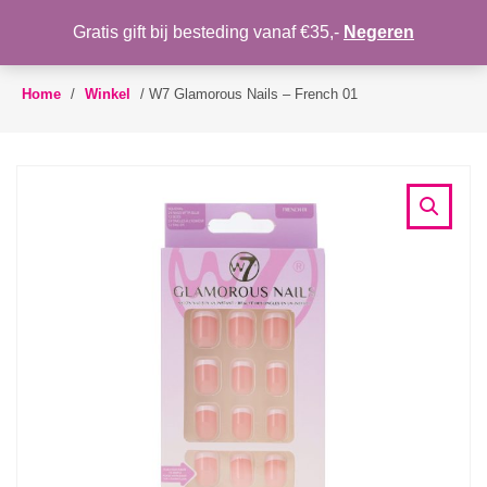
WENSLIJST
Gratis gift bij besteding vanaf €35,-
Negeren
Toggle
navigation
Home
/
Winkel
/
W7 Glamorous Nails – French 01