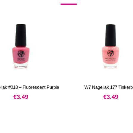
lak #018 – Fluorescent Purple
W7 Nagellak 177 Tinkerbe
€
3.49
€
3.49