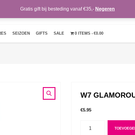
Gratis gift bij besteding vanaf €35,-
Negeren
HOME
OVER ONS
NIEUWS
CONTACT
MIJN ACCOUNT
RES
SEIZOEN
GIFTS
SALE
0 ITEMS
€0.00
W7 GLAMOROUS
€
5.95
Aantal
TOEVOEGE