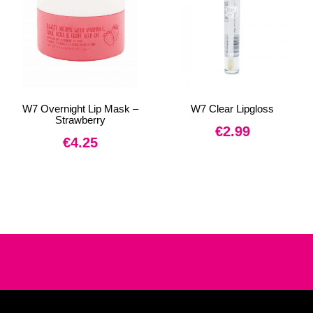
W7 Overnight Lip Mask –
W7 Clear Lipgloss
Strawberry
€
2.99
€
4.25