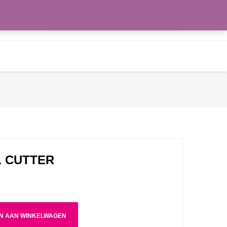
Zoeken
WENSLIJST
naar:
L CUTTER
N AAN WINKELWAGEN