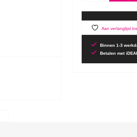
Aan verlanglijst t
Binnen 1-3 werkd
Betalen met iDEA