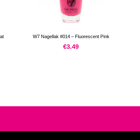
at
W7 Nagellak #014 – Fluorescent Pink
€
3.49