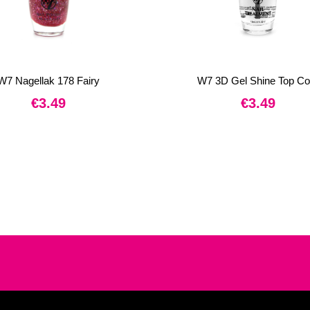
W7 Nagellak 178 Fairy
W7 3D Gel Shine Top Co
€
3.49
€
3.49