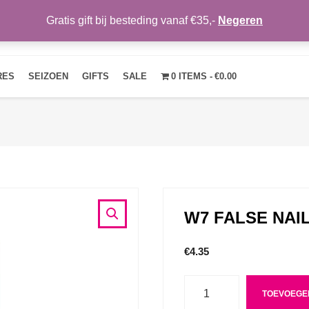
Gratis gift bij besteding vanaf €35,-
Negeren
HOME
OVER ONS
NIEUWS
CONTACT
MIJN ACCOUNT
RES
SEIZOEN
GIFTS
SALE
0 ITEMS
€0.00
W7 FALSE NAI
€
4.35
Aantal
TOEVOEGE